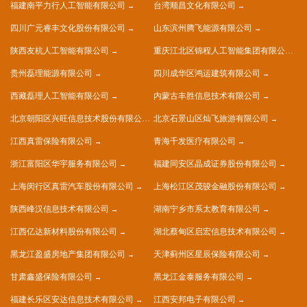
福建南平力行人工智能有限公司
台湾顺昌文化有限公司
四川广元睿丰文化股份有限公司
山东滨州腾飞能源有限公司
陕西友杭人工智能有限公司
重庆江北区锦程人工智能集团有限公司
贵州磊理能源有限公司
四川成华区鸿运建筑有限公司
西藏磊理人工智能有限公司
内蒙古丰胜信息技术有限公司
北京朝阳区兴旺信息技术股份有限公司
北京石景山区灿飞旅游有限公司
江西真雷保险有限公司
青海千发医疗有限公司
浙江富阳区华宇服务有限公司
福建同安区晶成证券股份有限公司
上海闵行区真雷汽车股份有限公司
上海松江区茂骏金融股份有限公司
陕西峰汉信息技术有限公司
湖南宁乡市系太教育有限公司
江西亿达新材料股份有限公司
湖北蔡甸区启宏信息技术有限公司
黑龙江盈盛房地产集团有限公司
天津蓟州区星辰保险有限公司
甘肃鑫盛保险有限公司
黑龙江金泰服务有限公司
福建长乐区安达信息技术有限公司
江西安邦电子有限公司